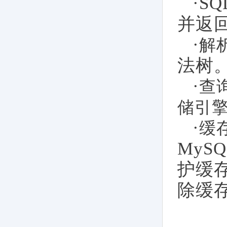
·S
并返
·
解
法树
·
查
储引
·
缓
My
护缓
除缓