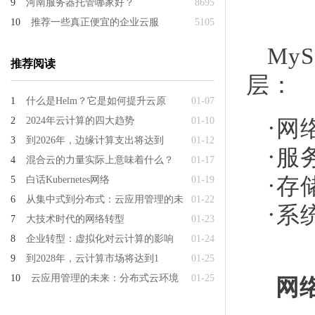
9
河南服务器托管哪家好？
8695
10
推荐一些真正便宜的企业云服
5105
My
推荐阅读
层：
1
什么是Helm？它是如何提升云原
01-07
·
2
2024年云计算的四大趋势
01-10
网
3
到2026年，边缘计算支出将达到
01-12
·
服
4
混合云的力量实际上意味着什么？
01-17
·
存
5
白话Kubernetes网络
01-19
6
从集中式到分布式：云应用管理的未
01-22
·
系
7
大技术时代的网络转型
01-23
8
企业转型：虚拟化对云计算的影响
01-24
9
到2028年，云计算市场将达到1
01-25
10
云应用管理的未来：分布式云环境
01-25
网