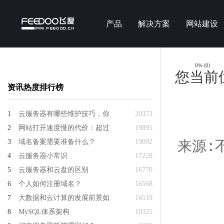
产品
解决方案
网站建设
0%
(
0
)
您当前
资讯热度排行榜
1
云服务器有哪些维护技巧，你
20373
2
网站打开速度慢的代价：超过
19895
3
域名备案需要准备什么？
19092
来源:不
4
云服务器小常识
17228
5
云服务器和云盘的区别
16770
6
个人如何注册域名？
16568
7
大数据和云计算的发展前景如
16519
8
MySQL体系架构
10325