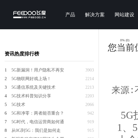
产品
解决方案
网站建设
0%
(
0
)
您当前
资讯热度排行榜
1
5G新漏洞！用户隐私不再安
3903
2
5G物联网好戏上场！
2214
3
5G通信系统及关键技术
2213
来源:不
4
5G技术科普知识分享
2203
5
5G技术
2066
5
6
5G和净零：两者能否重合？
942
7
5G时代，电信运营商如何通
919
1、
8
从0G到5G：我们是如何走
915