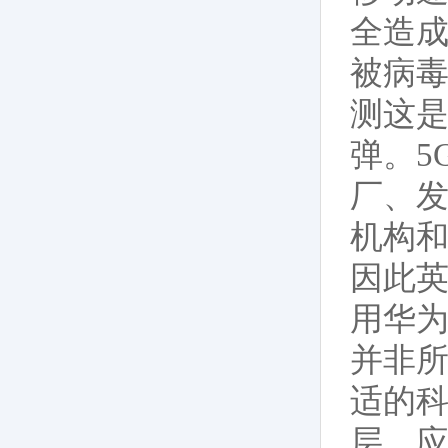
全造
被病
测这
弹。5
厂、
机构
因此
用华为
并非所
适的
层、