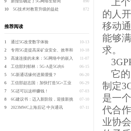
上个
9
新报告确定了5G网络生命周
890
10
5G技术对教育升级的益处
872
的人
移动通
推荐阅读
能够
1
通过5G改变数字体验
10-13
求。
2
专用5G是提高采矿业安全、效率和
10-18
3
高速连接的未来：5G网络中的嵌入
11-07
3G
4
工信部刘郁林：5G-A是5G向6
06-15
它的
5
5G新通话缘何进展缓慢？
06-20
制定3
6
工信部赵志国：加快打造5G+工业
06-29
7
5G还可以这样赚钱！
07-03
是一个
8
6G建议书：迈入新阶段，迎接新挑
07-10
代合作
9
2023MWC上海后记 中兴通讯
07-11
业协