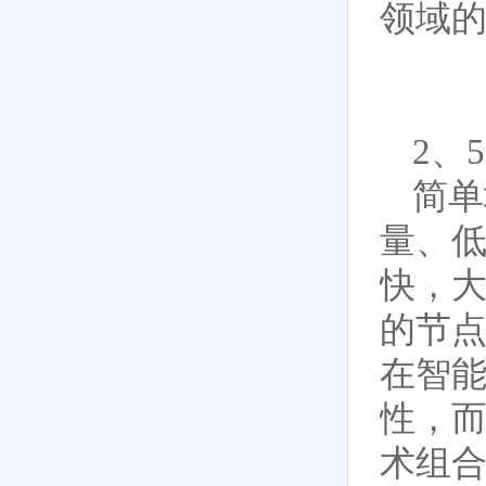
领域
2、
简单
量、
快，
的节
在智
性，而
术组