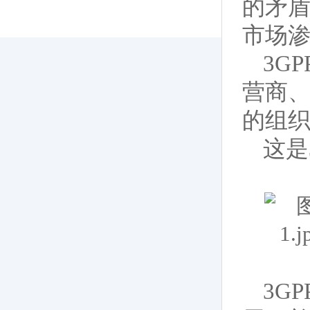
的矛
市场
3G
营商
的组
这是
3G