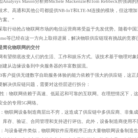
nalysys Mason分析师Michele Mackenzie和Tom Reb
技术。高通和其他公司都提供NB-IoT和LTE-M连接的模块，但这
方案。”
取行动抢占物联网市场的电信运营商将受益于先发优势。随着中国三大运营商、Veri
Docomo等已经在这一方向上取得进展，解决物联供应链现有挑战的竞
是简化物联网的交付
网有望彻底改变人们的生活、工作和娱乐方式。该技术基于物理对象
创建从边缘设备到中央服务器的丰富数据流。
2B客户提供无缝数字自助服务体验的能力依赖于强大的供应链，这
要解决供应链问题，需要对这些层进行拆分：
接性：物联网依赖于高速、低延迟和可靠的互联网。在理想情况下，
安全的专用5G网络。
备：物联网设备制造商层出不穷，这造成了供应链中多供应商、非集
、库存、验证、合同管理和支持进行评估。此外，设备制造商使用不
用：与设备硬件类似，物联网软件应用程序正由大量物联网设备制造