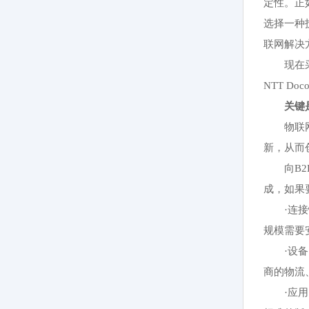
定性。正如A
选择一种
联网解决
现在采
NTT 
关键
物联
新，从而
向B
成，如果
·连
规模需要
·设
商的物流
·应