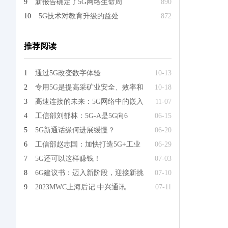
9
新报告确定了5G网络生命周
890
10
5G技术对教育升级的益处
872
推荐阅读
1
通过5G改变数字体验
10-13
2
专用5G是提高采矿业安全、效率和
10-18
3
高速连接的未来：5G网络中的嵌入
11-07
4
工信部刘郁林：5G-A是5G向6
06-15
5
5G新通话缘何进展缓慢？
06-20
6
工信部赵志国：加快打造5G+工业
06-29
7
5G还可以这样赚钱！
07-03
8
6G建议书：迈入新阶段，迎接新挑
07-10
9
2023MWC上海后记 中兴通讯
07-11