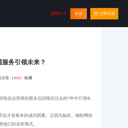
繁體中文
登录
立即注册
网服务引领未来？
阅读量:(
)
收藏
918
些电信运营商的股东总回报在过去的7年中只增长
差异化才是根本的成功因素。正因为如此，物联网技
善他们的业务模式。