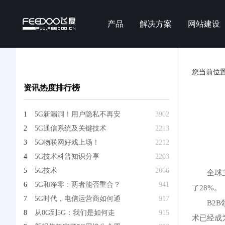
产品
解决方案
网站建设
您当前位
资讯热度排行榜
1
5G新漏洞！用户隐私不再安
3902
2
5G通信系统及关键技术
2213
3
5G物联网好戏上场！
2212
4
5G技术科普知识分享
2203
5
5G技术
2066
全球
6
5G和净零：两者能否重合？
941
了28%。
7
5G时代，电信运营商如何通
917
B2
8
从0G到5G：我们是如何走
915
术已经成