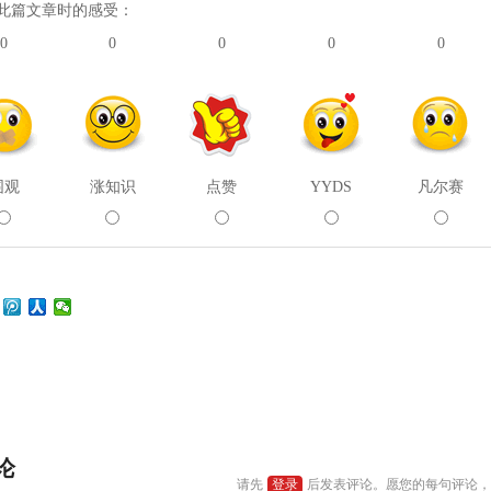
此篇文章时的感受：
0
0
0
0
0
围观
涨知识
点赞
YYDS
凡尔赛
：
论
请先
登录
后发表评论。愿您的每句评论，