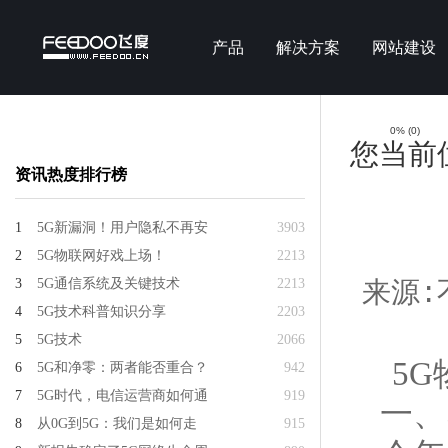
产品
解决方案
网站建设
0%
(
0
)
您当前
资讯热度排行榜
1
5G新漏洞！用户隐私不再安
3903
2
5G物联网好戏上场！
2213
3
5G通信系统及关键技术
2213
来源:不
4
5G技术科普知识分享
2203
5
5G技术
2066
5
6
5G和净零：两者能否重合？
942
7
5G时代，电信运营商如何通
919
一、
8
从0G到5G：我们是如何走
915