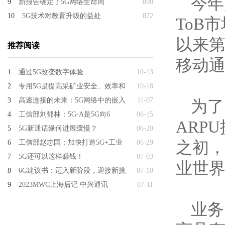
今年
9
新报告确定了5G网络生命周
890
10
5G技术对教育升级的益处
872
ToB
以来第
推荐阅读
移动
1
通过5G改变数字体验
10-13
2
专用5G是提高采矿业安全、效率和
10-18
3
高速连接的未来：5G网络中的嵌入
11-07
为了
4
工信部刘郁林：5G-A是5G向6
06-15
ARP
5
5G新通话缘何进展缓慢？
06-20
之初，
6
工信部赵志国：加快打造5G+工业
06-29
7
5G还可以这样赚钱！
07-03
业世界
8
6G建议书：迈入新阶段，迎接新挑
07-10
9
2023MWC上海后记 中兴通讯
07-11
业务