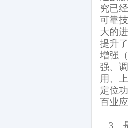
究已经
可靠技
大的进
提升了
增强（
强、调
用、
定位功
百业
3、